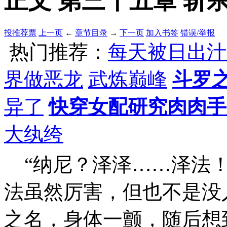
正文 第三十五章 斩杀
投推荐票
上一页
←
章节目录
→
下一页
加入书签
错误/举报
热门推荐：
每天被日出汁
界做恶龙
武炼巅峰
斗罗
异了
快穿女配研究肉肉手
大纨绔
“纳尼？泽泽……泽法！
法虽然厉害，但也不是没
之名，身体一颤，随后想