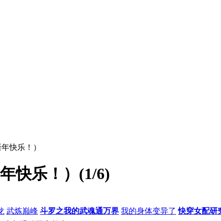
（新年快乐！）
快乐！）(1/6)
龙
武炼巅峰
斗罗之我的武魂通万界
我的身体变异了
快穿女配研