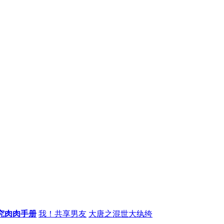
究肉肉手册
我！共享男友
大唐之混世大纨绔