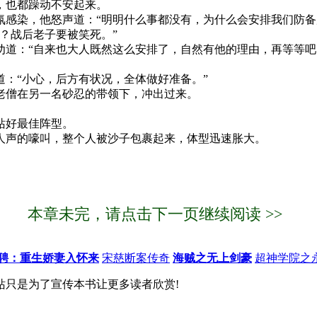
，也都躁动不安起来。
感染，他怒声道：“明明什么事都没有，为什么会安排我们防备
？战后老子要被笑死。”
道：“自来也大人既然这么安排了，自然有他的理由，再等等吧
：“小心，后方有状况，全体做好准备。”
老僧在另一名砂忍的带领下，冲出过来。
站好最佳阵型。
人声的嚎叫，整个人被沙子包裹起来，体型迅速胀大。
本章未完，请点击下一页继续阅读 >>
聘：重生娇妻入怀来
宋慈断案传奇
海贼之无上剑豪
超神学院之
站只是为了宣传本书让更多读者欣赏!